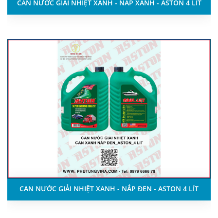
CAN NƯỚC GIẢI NHIỆT XANH - NẮP XANH - ASTON 4 LÍT
CAN NƯỚC GIẢI NHIỆT XANH - NẮP ĐEN - ASTON 4 LÍT