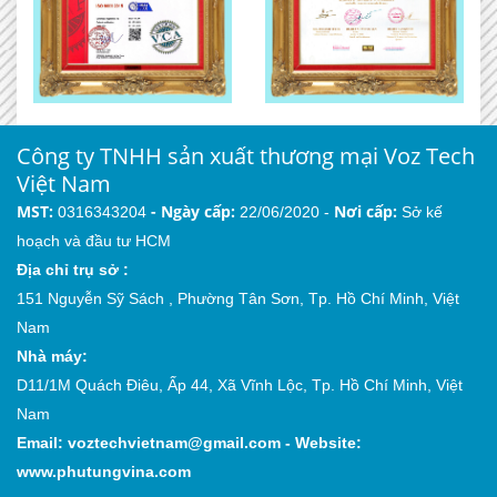
Công ty TNHH sản xuất thương mại Voz Tech
Việt Nam
MST:
-
Ngày cấp:
Nơi cấp:
0316343204
22/06/2020 -
Sở kế
hoạch và đầu tư HCM
Địa chỉ trụ sở :
151 Nguyễn Sỹ Sách , Phường Tân Sơn, Tp. Hồ Chí Minh, Việt
Nam
Nhà máy:
D11/1M Quách Điêu, Ấp 44, Xã Vĩnh Lộc, Tp. Hồ Chí Minh, Việt
Nam
Email:
voztechvietnam@gmail.com
-
Website:
www.phutungvina.com