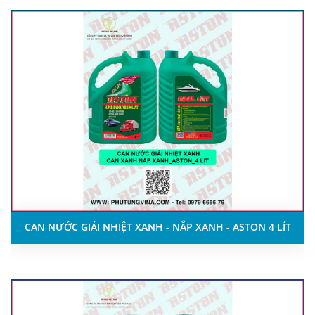
CAN NƯỚC GIẢI NHIỆT XANH - NẮP XANH - ASTON 4 LÍT