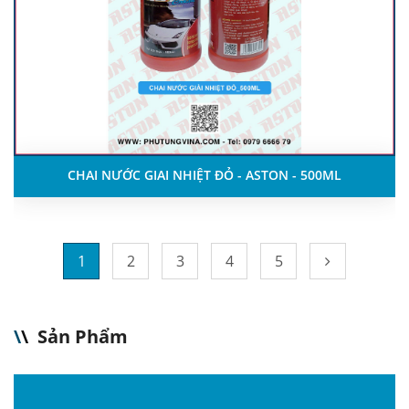
CHAI NƯỚC GIAI NHIỆT ĐỎ - ASTON - 500ML
1
2
3
4
5
\
\
Sản Phẩm