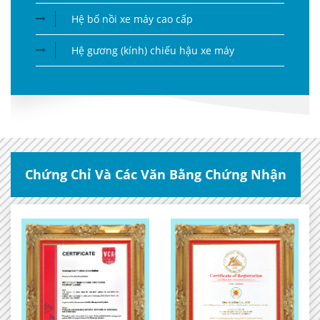
Hệ bố nồi xe máy cao cấp
Hệ gương (kính) chiếu hậu xe máy
Chứng Chỉ Và Các Văn Bằng Chứng Nhận