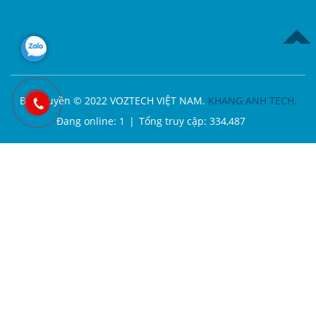
TOP
Bản quyền © 2022 VOZTECH VIỆT NAM.
KHANG ANH TECH.
Đang online:
1
|
Tổng truy cập:
334,487