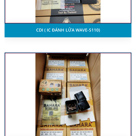
CDI ( IC ĐÁNH LỬA WAVE-S110)