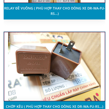
RELAY ĐỀ VUÔNG ( PHÙ HỢP THAY CHO DÒNG XE DR-WA-FU-
RS...)
CHỚP KÊU ( PHÙ HỢP THAY CHO DÒNG XE DR-WA-FU-RS...)