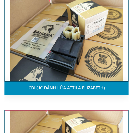
CDI ( IC ĐÁNH LỬA ATTILA ELIZABETH)