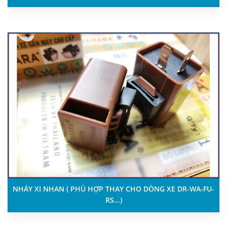
NHÁY XI NHAN ( PHÙ HỢP THAY CHO DÒNG XE DR-WA-FU-
RS...)