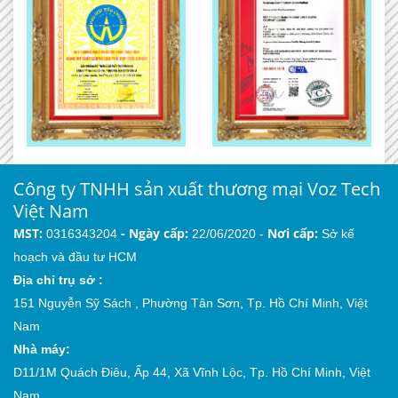
Công ty TNHH sản xuất thương mại Voz Tech
Việt Nam
MST:
-
Ngày cấp:
Nơi cấp:
0316343204
22/06/2020 -
Sở kế
hoạch và đầu tư HCM
Địa chỉ trụ sở :
151 Nguyễn Sỹ Sách , Phường Tân Sơn, Tp. Hồ Chí Minh, Việt
Nam
Nhà máy:
D11/1M Quách Điêu, Ấp 44, Xã Vĩnh Lộc, Tp. Hồ Chí Minh, Việt
Nam