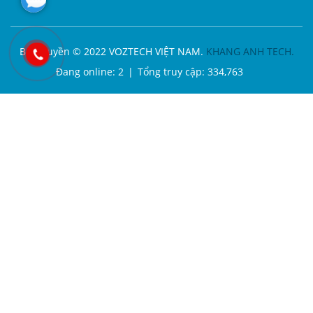
Bản quyền © 2022 VOZTECH VIỆT NAM.
KHANG ANH TECH.
Đang online:
2
|
Tổng truy cập:
334,763