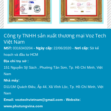
Công ty TNHH sản xuất thương mại Voz Tech
Việt Nam
MST:
-
Ngày cấp:
Nơi cấp:
0316343204
22/06/2020 -
Sở kế
hoạch và đầu tư HCM
Địa chỉ trụ sở :
151 Nguyễn Sỹ Sách , Phường Tân Sơn, Tp. Hồ Chí Minh, Việt
Nam
Nhà máy:
D11/1M Quách Điêu, Ấp 44, Xã Vĩnh Lộc, Tp. Hồ Chí Minh, Việt
Nam
Email:
voztechvietnam@gmail.com
-
Website:
www.phutungvina.com