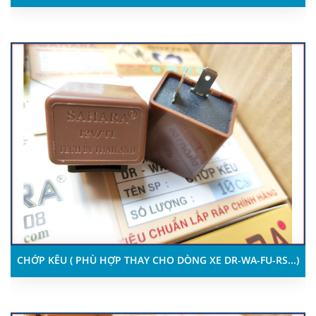
CHỚP KÊU ( PHÙ HỢP THAY CHO DÒNG XE DR-WA-FU-RS...)