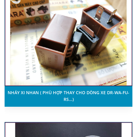
NHÁY XI NHAN ( PHÙ HỢP THAY CHO DÒNG XE DR-WA-FU-
RS...)