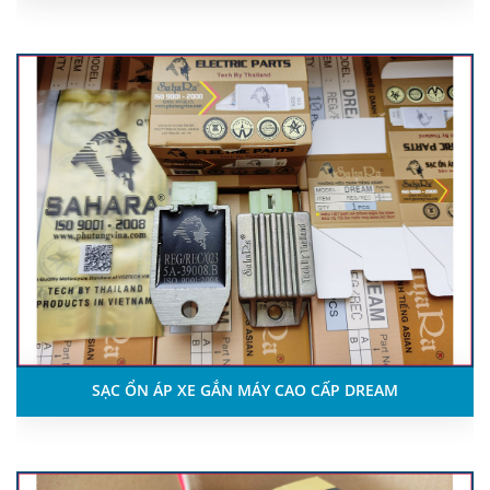
SẠC ỔN ÁP XE GẮN MÁY CAO CẤP DREAM