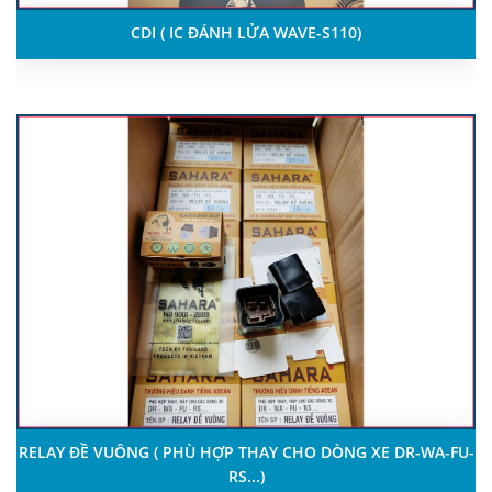
CDI ( IC ĐÁNH LỬA WAVE-S110)
RELAY ĐỀ VUÔNG ( PHÙ HỢP THAY CHO DÒNG XE DR-WA-FU-
RS...)