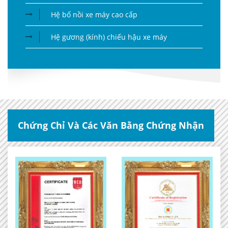
Hệ bố nồi xe máy cao cấp
Hệ gương (kính) chiếu hậu xe máy
Chứng Chỉ Và Các Văn Bằng Chứng Nhận