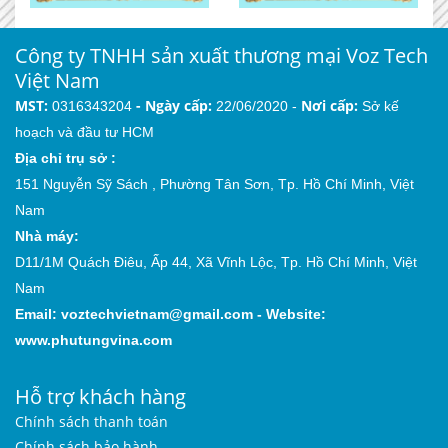
Công ty TNHH sản xuất thương mại Voz Tech
Việt Nam
MST:
-
Ngày cấp:
Nơi cấp:
0316343204
22/06/2020 -
Sở kế
hoạch và đầu tư HCM
Địa chỉ trụ sở :
151 Nguyễn Sỹ Sách , Phường Tân Sơn, Tp. Hồ Chí Minh, Việt
Nam
Nhà máy:
D11/1M Quách Điêu, Ấp 44, Xã Vĩnh Lộc, Tp. Hồ Chí Minh, Việt
Nam
Email:
voztechvietnam@gmail.com
-
Website:
www.phutungvina.com
Hỗ trợ khách hàng
Chính sách thanh toán
Chính sách bảo hành