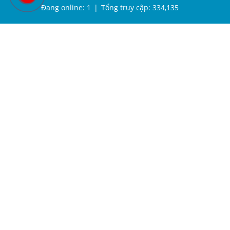
Đang online:
1
|
Tổng truy cập:
334,135