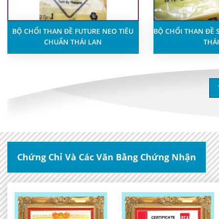
BỘ CHỔI THAN ĐỀ FUTURE NEO TIÊU
BỘ CHỔI THAN ĐỀ 
CHUẨN THÁI LAN
THÁI
Chứng Chỉ Và Các Văn Bằng Chứng Nhận