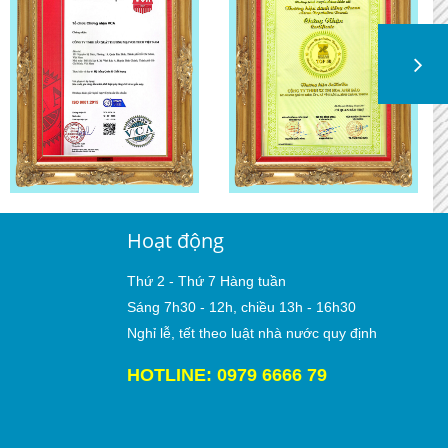
Hoạt động
Thứ 2 - Thứ 7 Hàng tuần
Sáng 7h30 - 12h, chiều 13h - 16h30
Nghỉ lễ, tết theo luật nhà nước quy định
HOTLINE: 0979 6666 79