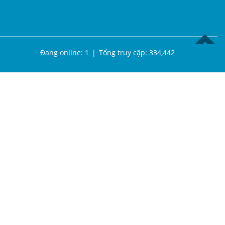
TOP
Đang online:
1
|
Tổng truy cập:
334,442