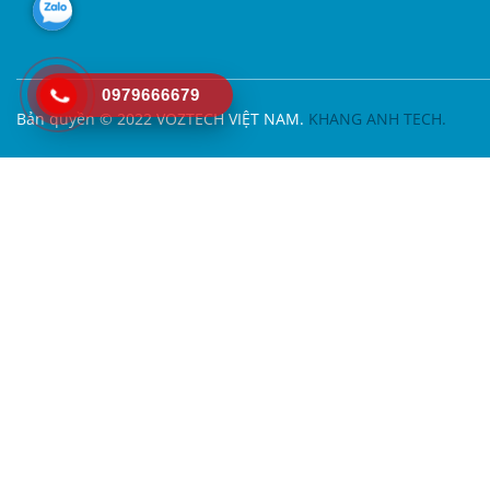
0979666679
Bản quyền © 2022 VOZTECH VIỆT NAM.
KHANG ANH TECH.