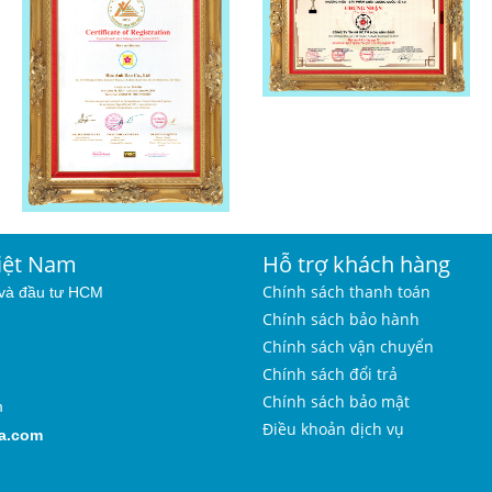
iệt Nam
Hỗ trợ khách hàng
Chính sách thanh toán
 và đầu tư HCM
Chính sách bảo hành
Chính sách vận chuyển
Chính sách đổi trả
Chính sách bảo mật
m
Điều khoản dịch vụ
a.com