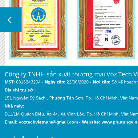
Công ty TNHH sản xuất thương mại Voz Tech V
MST:
-
Ngày cấp:
Nơi cấp:
0316343204
22/06/2020 -
Sở kế hoạch
Địa chỉ trụ sở :
151 Nguyễn Sỹ Sách , Phường Tân Sơn, Tp. Hồ Chí Minh, Việt Nam
Nhà máy:
D11/1M Quách Điêu, Ấp 44, Xã Vĩnh Lộc, Tp. Hồ Chí Minh, Việt Na
Email:
voztechvietnam@gmail.com
-
Website:
www.phutungvin