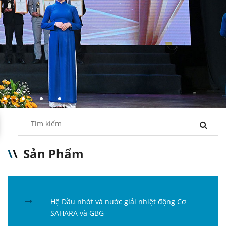
\
\
Sản Phẩm
Hệ Dầu nhớt và nước giải nhiệt động Cơ
SAHARA và GBG