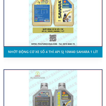
NHỚT ĐỘNG CƠ XE SỐ 4 THÌ API SJ 10W40 SAHARA 1 LÍT