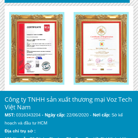
Công ty TNHH sản xuất thương mại Voz Tech
Việt Nam
MST:
-
Ngày cấp:
Nơi cấp:
0316343204
22/06/2020 -
Sở kế
hoạch và đầu tư HCM
Địa chỉ trụ sở :