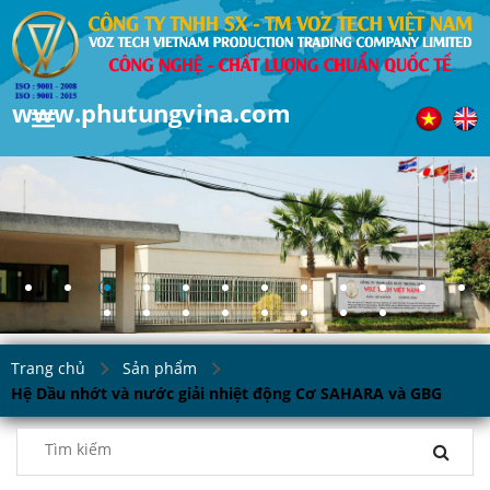
www.phutungvina.com
Trang chủ
Sản phẩm
Hệ Dầu nhớt và nước giải nhiệt động Cơ SAHARA và GBG