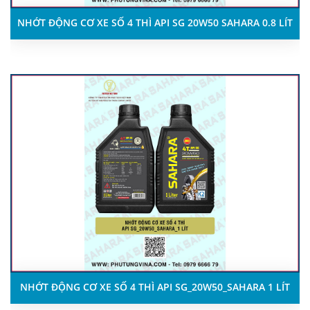
NHỚT ĐỘNG CƠ XE SỐ 4 THÌ API SG 20W50 SAHARA 0.8 LÍT
NHỚT ĐỘNG CƠ XE SỐ 4 THÌ API SG_20W50_SAHARA 1 LÍT