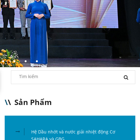
\
\
Sản Phẩm
Hệ Dầu nhớt và nước giải nhiệt động Cơ
SAHARA và GBG