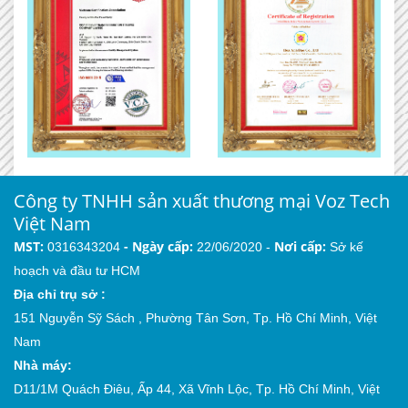
Công ty TNHH sản xuất thương mại Voz Tech
Việt Nam
MST:
-
Ngày cấp:
Nơi cấp:
0316343204
22/06/2020 -
Sở kế
hoạch và đầu tư HCM
Địa chỉ trụ sở :
151 Nguyễn Sỹ Sách , Phường Tân Sơn, Tp. Hồ Chí Minh, Việt
Nam
Nhà máy:
D11/1M Quách Điêu, Ấp 44, Xã Vĩnh Lộc, Tp. Hồ Chí Minh, Việt