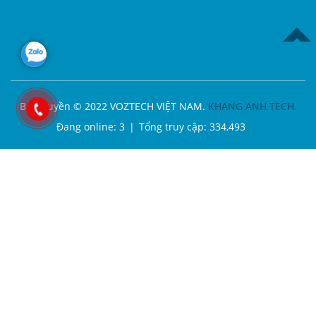
TOP
Bản quyền © 2022 VOZTECH VIỆT NAM.
KHANG ANH TECH.
Đang online:
3
|
Tổng truy cập:
334,493