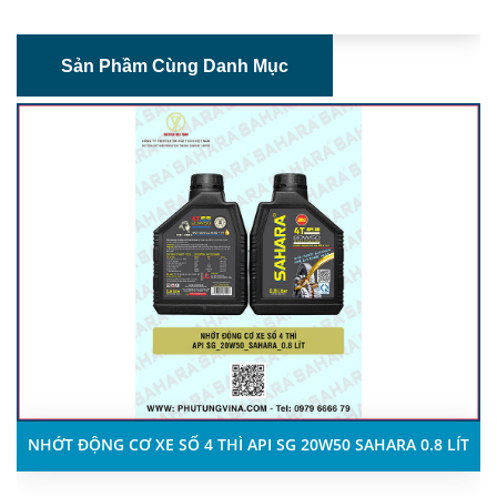
Sản Phầm Cùng Danh Mục
NHỚT ĐỘNG CƠ XE SỐ 4 THÌ API SG 20W50 SAHARA 0.8 LÍT