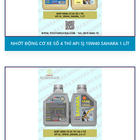
NHỚT ĐỘNG CƠ XE SỐ 4 THÌ API SJ 10W40 SAHARA 1 LÍT