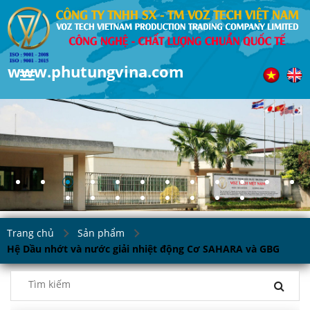
www.phutungvina.com
Trang chủ
Sản phẩm
Hệ Dầu nhớt và nước giải nhiệt động Cơ SAHARA và GBG