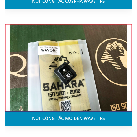
NÚT CÔNG TẮC COSPHA WAVE - RS
NÚT CÔNG TẮC MỞ ĐÈN WAVE - RS