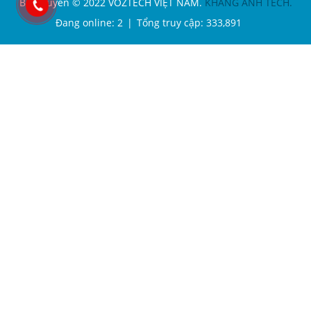
Bản quyền © 2022 VOZTECH VIỆT NAM.
KHANG ANH TECH.
Đang online:
2
|
Tổng truy cập:
333,891