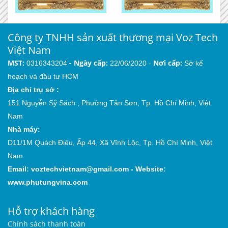
Công ty TNHH sản xuất thương mại Voz Tech
Việt Nam
MST:
-
Ngày cấp:
Nơi cấp:
0316343204
22/06/2020 -
Sở kế
hoạch và đầu tư HCM
Địa chỉ trụ sở :
151 Nguyễn Sỹ Sách , Phường Tân Sơn, Tp. Hồ Chí Minh, Việt
Nam
Nhà máy:
D11/1M Quách Điêu, Ấp 44, Xã Vĩnh Lộc, Tp. Hồ Chí Minh, Việt
Nam
Email:
voztechvietnam@gmail.com
-
Website:
www.phutungvina.com
Hỗ trợ khách hàng
Chính sách thanh toán