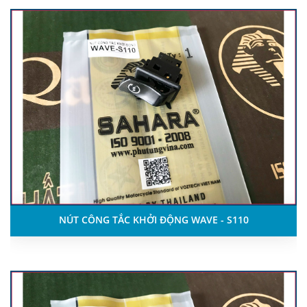
NÚT CÔNG TẮC KHỞI ĐỘNG WAVE - S110