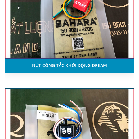
NÚT CÔNG TẮC KHỞI ĐỘNG DREAM