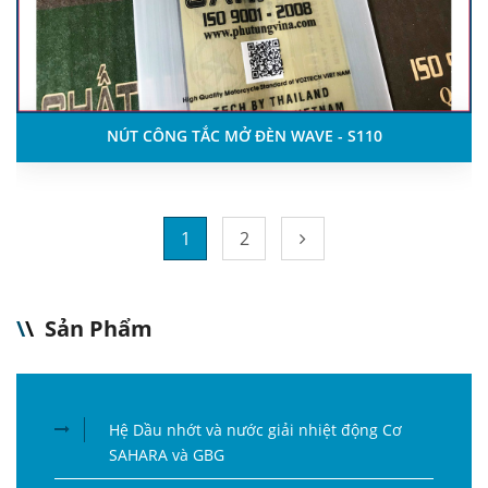
NÚT CÔNG TẮC MỞ ĐÈN WAVE - S110
1
2
\
\
Sản Phẩm
Hệ Dầu nhớt và nước giải nhiệt động Cơ
SAHARA và GBG