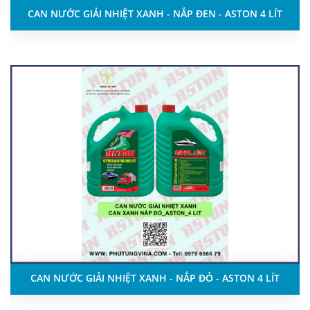
CAN NƯỚC GIẢI NHIỆT XANH - NẮP ĐEN - ASTON 4 LÍT
CAN NƯỚC GIẢI NHIỆT XANH - NẮP ĐỎ - ASTON 4 LÍT