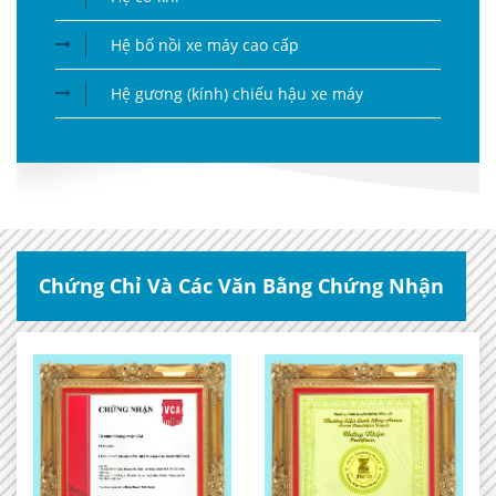
Hệ bố nồi xe máy cao cấp
Hệ gương (kính) chiếu hậu xe máy
Chứng Chỉ Và Các Văn Bằng Chứng Nhận