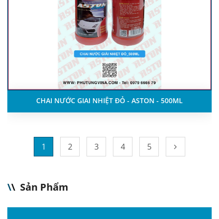
CHAI NƯỚC GIAI NHIỆT ĐỎ - ASTON - 500ML
1
2
3
4
5
\
\
Sản Phẩm