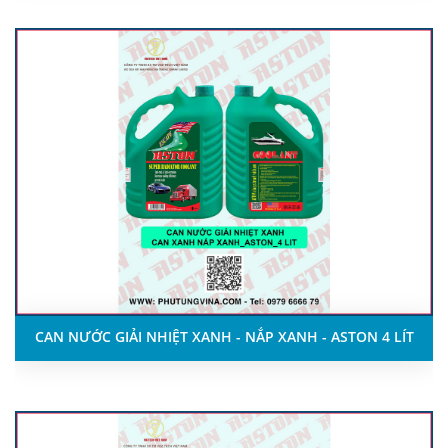
CAN NƯỚC GIẢI NHIỆT XANH - NẮP XANH - ASTON 4 LÍT