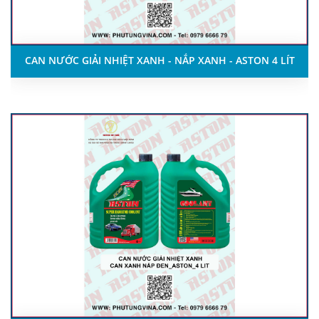
CAN NƯỚC GIẢI NHIỆT XANH - NẮP XANH - ASTON 4 LÍT