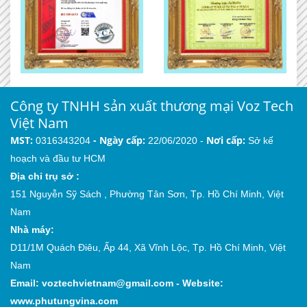
Công ty TNHH sản xuất thương mại Voz Tech
Việt Nam
MST:
-
Ngày cấp:
Nơi cấp:
0316343204
22/06/2020 -
Sở kế
hoạch và đầu tư HCM
Địa chỉ trụ sở :
151 Nguyễn Sỹ Sách , Phường Tân Sơn, Tp. Hồ Chí Minh, Việt
Nam
Nhà máy:
D11/1M Quách Điêu, Ấp 44, Xã Vĩnh Lộc, Tp. Hồ Chí Minh, Việt
Nam
Email:
voztechvietnam@gmail.com
-
Website:
www.phutungvina.com