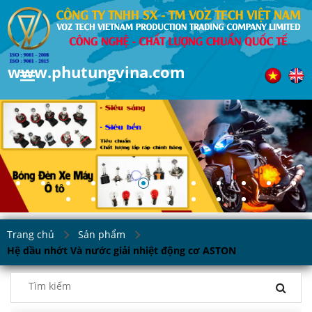
www.phutungvina.com
Trang chủ
Sản phẩm
Hệ dầu nhớt Và nước giải nhiệt động cơ ASTON