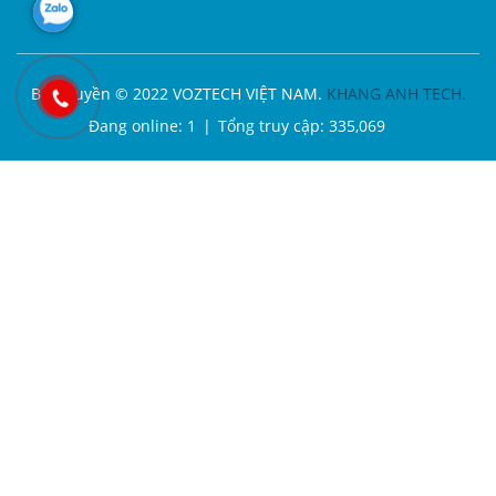
TOP
Bản quyền © 2022 VOZTECH VIỆT NAM.
KHANG ANH TECH.
Đang online:
1
|
Tổng truy cập:
335,069